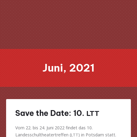
Clo
(Esc
Juni, 2021
Save the Date: 10.
LTT
Vom 22. bis 24. Juni 2022 findet das 10.
Landesschultheatertreffen (
) in Potsdam statt.
LTT