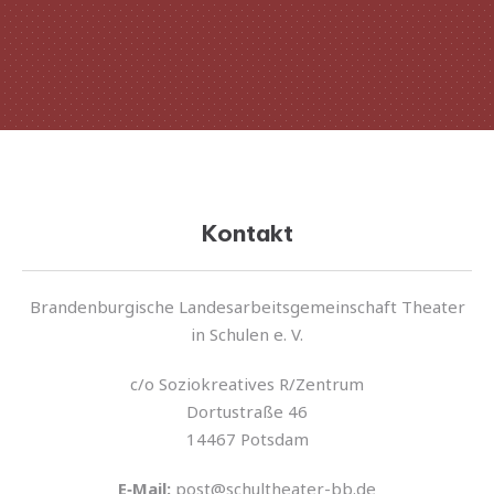
Kontakt
Brandenburgische Landesarbeitsgemeinschaft Theater
in Schulen e. V.
c/o Soziokreatives R/Zentrum
Dortustraße 46
14467 Potsdam
E‑Mail:
post@schultheater-bb.de