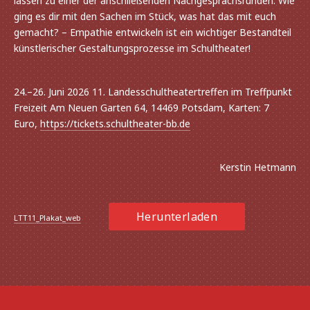
lassen zu einer der anschlie­ßen­den Nachgesprächsrunden: Wie
ging es dir mit den Sachen im Stück, was hat das mit euch
gemacht? – Empathie entwi­ckeln ist ein wich­ti­ger Bestandteil
künst­le­ri­scher Gestaltungsprozesse im Schultheater!
24.–26. Juni 2026 11. Landesschultheatertreffen im Treffpunkt
Freizeit Am Neuen Garten 64, 14469 Potsdam, Karten: 7
Euro,
https://tickets.schultheater-bb.de
Kerstin Hetmann
Vorherige
Näc
Herunterladen
LTT11_Plakat_web