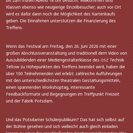
bis zum frühen Abend 18 Uhr besucht. Willkommen sind
Klassen ebenso wie neugie­rige Einzelbesucher; auch vor Ort
wird es dafür dann noch die Möglichkeit des Kartenkaufs
geben. Die Einnahmen unter­stüt­zen die Finanzierung des
Treffens.
Wenn das Festival am Freitag, den 26. Juni 2026 mit einer
großen Abschlussveranstaltung und tradi­tio­nell dem Video von
Auszubildenden einer Mediengestalterklasse des
Technik
OSZ
Teltow zu Höhepunkten des Treffens been­det wird, haben die
über 100 Teilnehmenden viel erlebt: zahl­rei­che Aufführungen
mit den unter­schied­lichs­ten thea­tra­len Gestaltungsmitteln,
einen span­nen­den Workshoptag, inter­es­sante
Feedbackformate und Begegnungen im Treffpunkt Freizeit
und der Fabrik Potsdam.
Und das Potsdamer Schülerpublikum? Das hat sich selbst auf
der Bühne gese­hen und sich viel­leicht auch gleich einla­den