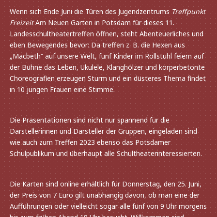
Wenn sich Ende Juni die Türen des Jugendzentrums
Treffpunkt
Freizeit
Am Neuen Garten in Potsdam für dieses 11.
Landesschultheatertreffen öffnen, steht Abenteuerliches und
eben Bewegendes bevor: Da tref­fen z. B. die Hexen aus
„Macbeth“ auf unsere Welt, fünf Kinder im Rollstuhl feiern auf
der Bühne das Leben, Ukulele, Klanghölzer und körper­be­tonte
Choreografien erzeu­gen Sturm und ein düste­res Thema findet
in 10 jungen Frauen eine Stimme.
Die Präsentationen sind nicht nur span­nend für die
Darstellerinnen und Darsteller der Gruppen, einge­la­den sind
wie auch zum Treffen 2023 ebenso das Potsdamer
Schulpublikum und über­haupt alle Schultheaterinteressierten.
Die Karten sind online erhält­lich für Donnerstag, den 25. Juni,
der Preis von 7 Euro gilt unab­hän­gig davon, ob man eine der
Aufführungen oder viel­leicht sogar alle fünf von 9 Uhr morgens