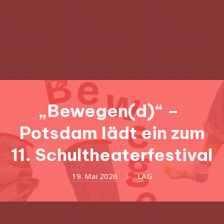
Clo
(Esc
„
Bewegen(d)“ –
Potsdam lädt ein zum
11. Schultheaterfestival
1.
19. Mai 2026
LAG
Juli
2026