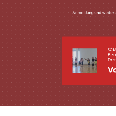
Anmeldung und weitere 
Vorherige
SOM
Ber
For
Vo