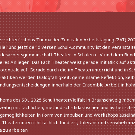
Dezember
2024
er­rich­ten“ ist das Thema der Zentralen Arbeitstagung (
) 20
ZAT
ier und Jetzt der diver­sen Schul-Community ist den Veranstal
esarbeitsgemeinschaft Theater in Schulen e. V. und dem Bun
e­res Anliegen. Das Fach Theater weist gerade mit Blick auf aktu­el
otentiale auf. Gerade durch die im Theaterunterricht und in Schu
n Praktiken werden Dialogfähigkeit, gemein­same Reflektion, Se
e Handlungsentscheidungen inner­halb der Ensemble-Arbeit in ho
sthema des
2025 Schultheater.Vielfalt in Braunschweig möch
SDL
zei­tig mit fach­li­chen, metho­disch-didak­ti­schen und ästhe­tisch-k
gsmöglichkeiten in Form von Impulsen und Workshops ausein­an­
m Theaterunterricht fach­lich fundiert, tole­rant und sensi­bel um
a zu arbeiten.