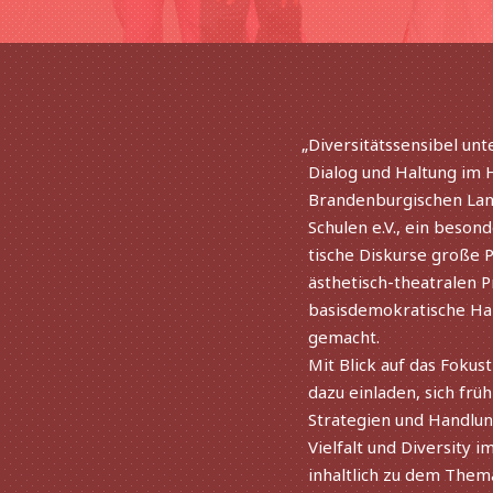
„
Diversitätssensibel unt
Dialog und Haltung im H
Brandenburgischen Land
Schulen e.V., ein beson­d
ti­sche Diskurse große P
ästhe­tisch-thea­tra­le
basis­de­mo­kra­ti­sch
gemacht.
Mit Blick auf das Foku
dazu einla­den, sich früh­
Strategien und Handlun
Vielfalt und Diversity i
inhalt­lich zu dem Them