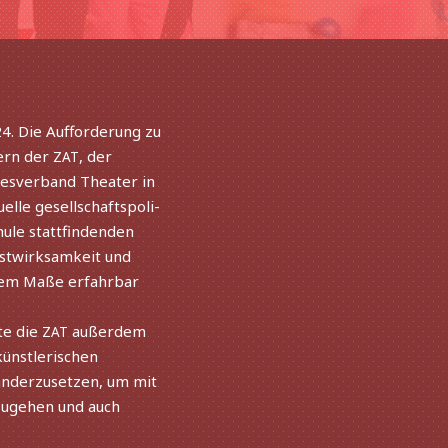
24. Die Aufforderung zu
tern der
, der
ZAT
desverband Theater in
le gesell­schafts­po­li­
le statt­fin­den­den
lbstwirksamkeit und
hem Maße erfahr­bar
te die
außer­dem
ZAT
ünst­le­ri­schen
der­zu­set­zen, um mit
zu­ge­hen und auch