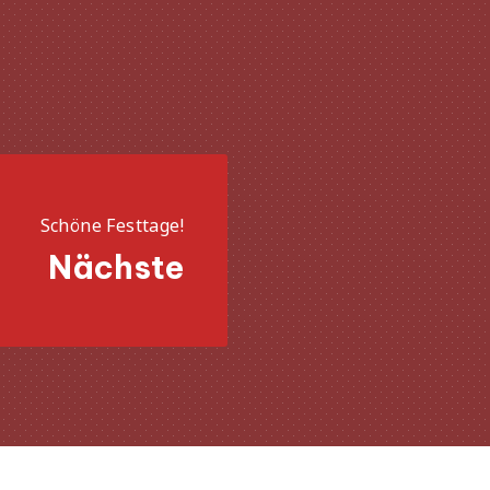
Näc
Schöne Festtage!
Nächste