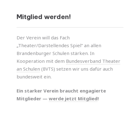
Mitglied werden!
Der Verein will das Fach
„Theater/Darstellendes Spiel“ an allen
Brandenburger Schulen stär­ken. In
Kooperation mit dem
Bundesverband Theater
an Schulen
(
) setzen wir uns dafür auch
BVTS
bundes­weit ein.
Ein star­ker Verein braucht enga­gierte
Mitglieder —
werde jetzt Mitglied
!