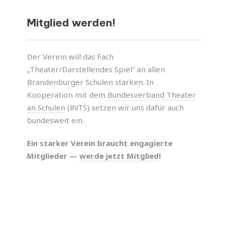
Mitglied werden!
Der Verein will das Fach
„Theater/Darstellendes Spiel“ an allen
Brandenburger Schulen stär­ken. In
Kooperation mit dem
Bundesverband Theater
an Schulen
(
) setzen wir uns dafür auch
BVTS
bundes­weit ein.
Ein star­ker Verein braucht enga­gierte
Mitglieder —
werde jetzt Mitglied
!