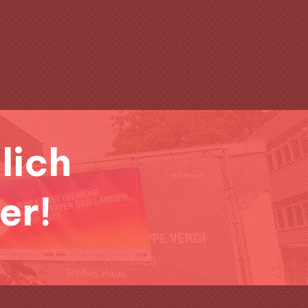
Clo
(Esc
lich
&
er!