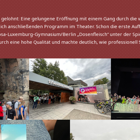
h gelohnt: Eine gelun­gene Eröffnung mit einem Gang durch die w
sich anschlie­ßen­den Programm im Theater. Schon die erste Auf
sa-Luxemburg-Gymnasium/Berlin „Dosenfleisch“ unter der Spie
ch eine hohe Qualität und machte deut­lich, wie profes­sio­nell 