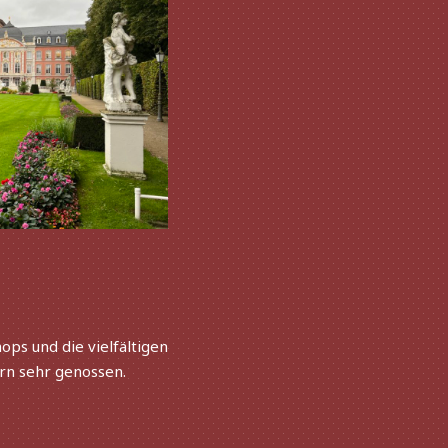
 und die viel­fäl­ti­gen
n sehr genos­sen.