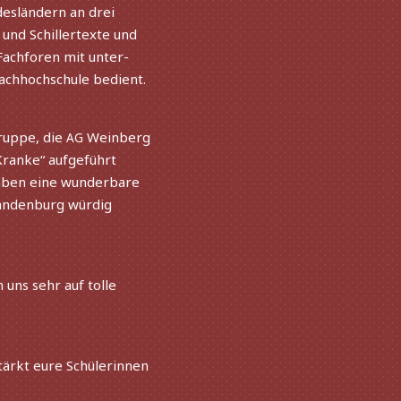
desländern an drei
 und Schillertexte und
 Fachforen mit unter­
 Fachhochschule bedient.
Näc
ruppe, die
Weinberg
AG
Kranke“ aufge­führt
haben eine wunder­bare
Brandenburg würdig
 uns sehr auf tolle
tärkt eure Schülerinnen