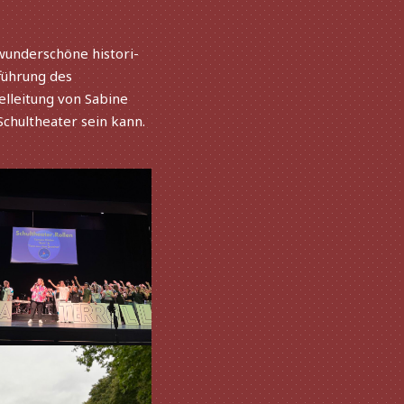
under­schöne histo­ri­
führung des
lleitung von Sabine
Schultheater sein kann.