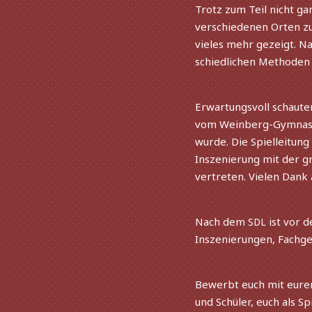
Trotz zum Teil nicht g
verschie­de­nen Orten z
vieles mehr gezeigt. Na
schied­li­chen Methoden
Vorherige
Erwartungsvoll schau­t
vom Weinberg-Gymnasium 
wurde. Die Spielleitun
Inszenierung mit der g
vertre­ten. Vielen Dank 
Nach dem
ist vor 
SDL
Inszenierungen, Fachge
Bewerbt euch mit eure
und Schüler, euch als Sp