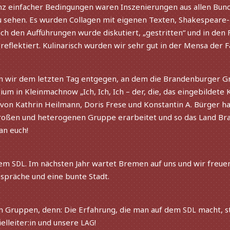
anz einfa­cher Bedingungen waren Inszenierungen aus allen Bun
u sehen. Es wurden Collagen mit eige­nen Texten, Shakespeare-
ch den Aufführungen wurde disku­tiert, „gestrit­ten“ und in den
 reflek­tiert. Kulinarisch wurden wir sehr gut in der Mensa der
en wir dem letz­ten Tag entge­gen, an dem die Brandenburger G
in Kleinmachnow „Ich, Ich, Ich – der, die, das einge­bil­dete 
g von Kathrin Heilmann, Doris Frese und Konstantin A. Bürger 
roßen und hete­ro­ge­nen Gruppe erar­bei­tet und so das Land 
an euch!
dem
. Im nächs­ten Jahr wartet Bremen auf uns und wir freuen
SDL
spräche und eine bunte Stadt.
n Gruppen, denn: Die Erfahrung, die man auf dem
macht, s
SDL
ielleiter:in und unsere
!
LAG