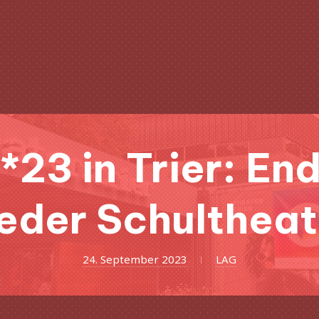
*23 in Trier: End
eder Schultheat
24.
24. September 2023
LAG
September
2023