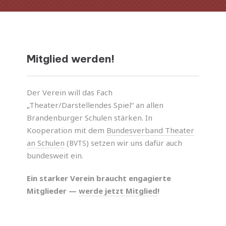
Mitglied werden!
Der Verein will das Fach
„Theater/Darstellendes Spiel“ an allen
Brandenburger Schulen stär­ken. In
Kooperation mit dem
Bundesverband Theater
an Schulen
(
) setzen wir uns dafür auch
BVTS
bundes­weit ein.
Ein star­ker Verein braucht enga­gierte
Mitglieder —
werde jetzt Mitglied
!