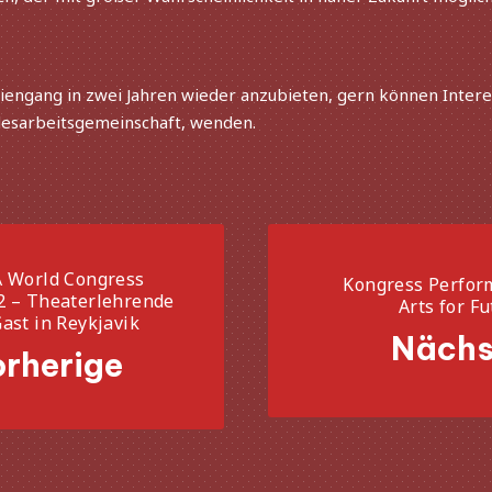
diengang in zwei Jahren wieder anzu­bie­ten, gern können Intere
esarbeitsgemeinschaft, wenden.
World Congress
A
Kongress Perfor
2 – Theaterlehrende
Arts for F
ast in Reykjavik
Nächs
rherige