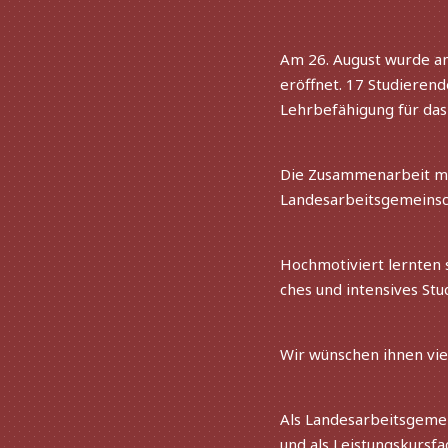
Am 26. August wurde am
eröff­net. 17 Studieren
Lehrbefähigung für das
Die Zusammenarbeit mit
Landesarbeitsgemeinsch
Hochmotiviert lern­ten
ches und inten­si­ves Stu
Wir wünschen ihnen viel
Als Landesarbeitsgemein
und als Leistungskursf