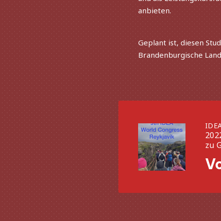
anbieten.
Geplant ist, diesen Stu
Brandenburgische Land
Vorherige
IDE
202
zu G
Vo