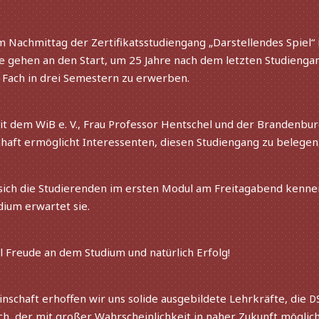
 Nachmittag der Zertifikatsstudiengang „Darstellendes Spiel“ i
de gehen an den Start, um 25 Jahre nach dem letz­ten Studienga
 Fach in drei Semestern zu erwerben.
 dem WiB e. V., Frau Professor Hentschel und der Brandenbur
aft ermög­licht Interessenten, diesen Studiengang zu belegen
 sich die Studierenden im ersten Modul am Freitagabend kennen
dium erwar­tet sie.
 Freude an dem Studium und natür­lich Erfolg!
schaft erhof­fen wir uns solide ausge­bil­dete Lehrkräfte, die
D
ach, der mit großer Wahrscheinlichkeit in naher Zukunft möglic