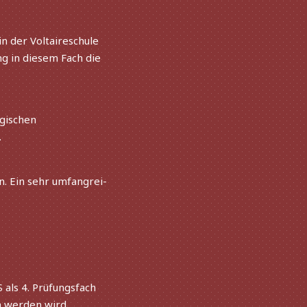
n der Voltaireschule
ng in diesem Fach die
gischen
.
. Ein sehr umfang­rei­
als 4. Prüfungsfach
S
h werden wird,