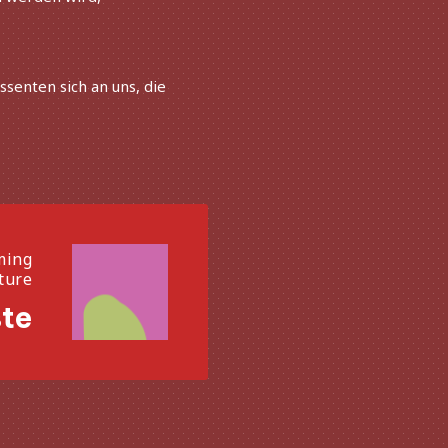
ssenten sich an uns, die
Näc
ming
uture
te