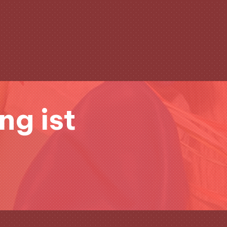
Clo
(Esc
ng ist
&