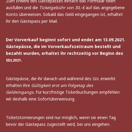
Zum Erwerb des Gästepasses einfach das Formular oben
ausfül­len und die
Ticketgebühr von 30,-€
auf das ange­ge­bene
Konto über­wei­sen. Sobald das Geld einge­gan­gen ist, erhal­tet
ihr den Gästepass per Mail.
Der Vorverkauf beginnt sofort und endet am 13.09.2021.
Gästepässe, die im Vorverkaufszeitraum bestellt und
bezahlt wurden, erhal­tet ihr recht­zei­tig vor Beginn des
.
SDL2021
Gästepässe, die ihr danach und während des
erwerbt
SDL
erhal­ten ihre
Gültigkeit erst am Folgetag
des
Geldeingangs
. Für kurz­fris­tige Ticketbuchungen empfeh­len
wir deshalb eine Sofortüberweisung.
Ticketstornierungen sind nur möglich, wenn sie einen Tag
bevor der Gästepass zuge­stellt wird, bei uns eingehen.