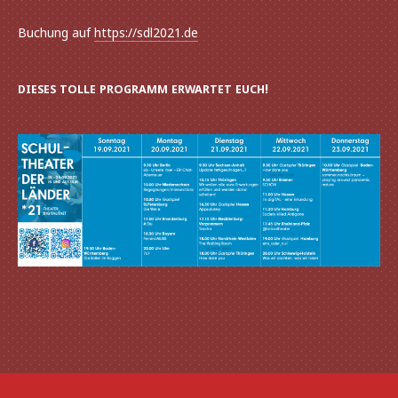
Buchung auf
https://sdl2021.de
!
DIESES
TOLLE
PROGRAMM
ERWARTET
EUCH