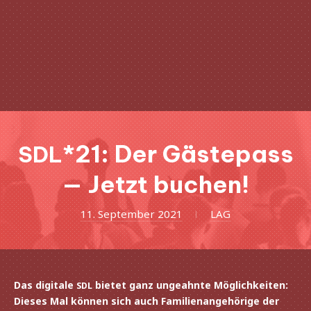
Clo
(Esc
*21: Der Gästepass
SDL
— Jetzt buchen!
11.
11. September 2021
LAG
September
2021
Das digi­tale
bietet ganz unge­ahnte Möglichkeiten:
SDL
Dieses Mal können sich auch Familienangehörige der