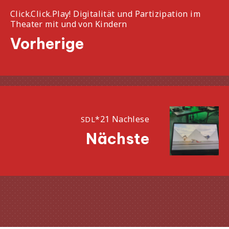
Click.Click.Play! Digitalität und Partizipation im
Theater mit und von Kindern
Vorherige
Näc
Vorherige
*21 Nachlese
SDL
Nächste