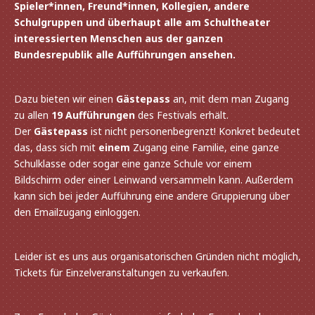
Spieler*innen, Freund*innen, Kollegien, andere
Schulgruppen und über­haupt alle am Schultheater
inter­es­sier­ten Menschen aus der ganzen
Bundesrepublik alle Aufführungen ansehen.
Dazu bieten wir einen
Gästepass
an, mit dem man Zugang
zu allen
19 Aufführungen
des Festivals erhält.
Der
Gästepass
ist nicht perso­nen­be­grenzt! Konkret bedeu­tet
das, dass sich mit
einem
Zugang eine Familie, eine ganze
Schulklasse oder sogar eine ganze Schule vor einem
Bildschirm oder einer Leinwand versam­meln kann. Außerdem
kann sich bei jeder Aufführung eine andere Gruppierung über
den Emailzugang einloggen.
Leider ist es uns aus orga­ni­sa­to­ri­schen Gründen nicht möglich,
Tickets für Einzelveranstaltungen zu verkaufen.