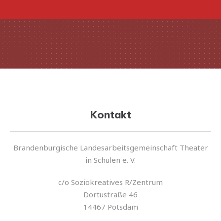
Kontakt
Brandenburgische Landesarbeitsgemeinschaft Theater
in Schulen e. V.
Vorherige
Näc
c/o Soziokreatives R/Zentrum
Dortustraße 46
14467 Potsdam