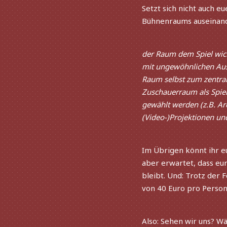
Setzt sich nicht auch eu
Bühnenraums ausein­an­
der Raum dem Spiel wich­
mit unge­wöhn­li­chen Aus
Raum selbst zum zentra­l
Zuschauerraum als Spie
gewählt werden (z.B. Ar
(Video-)Projektionen u
Im Übrigen könnt ihr e
aber erwar­tet, dass eu
bleibt. Und: Trotz der
von 40 Euro pro Person 
Also: Sehen wir uns? W