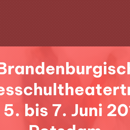
 Brandenburgisc
sschultheatert
5. bis 7. Juni 20