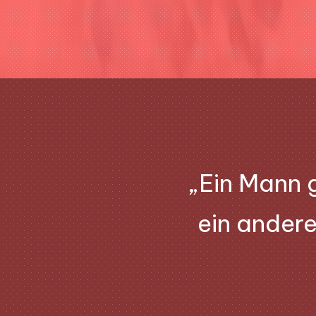
„
Ein Mann 
ein ande­re