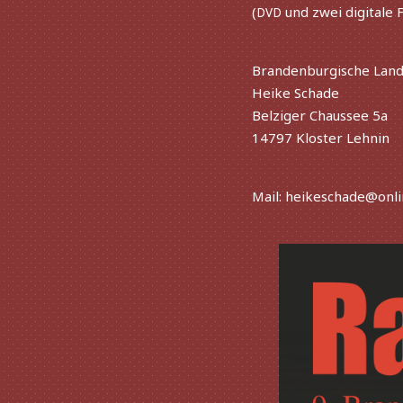
(
und zwei digi­tale 
DVD
Brandenburgische Lande
Heike Schade
Belziger Chaussee 5a
14797 Kloster Lehnin
Mail: heikeschade@onl
Vorherige