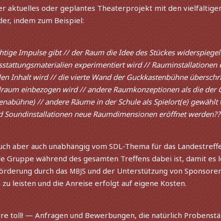
er aktu­el­les oder geplan­tes Theaterprojekt mit den viel­fäl­ti­
der, indem zum Beispiel:
tige Impulse gibt // der Raum die Idee des Stückes widerspiegelt
stattungsmaterialien expe­ri­men­tiert wird // Rauminstallationen e
en Inhalt wird // die vierte Wand der Guckkastenbühne über­schri
lraum einbe­zo­gen wird // andere Raumkonzeptionen als die de
enabühne) // andere Räume in der Schule als Spielort(e) gewählt
nd Soundinstallationen neue Raumdimensionen eröff­net werden??
uch aber auch unab­hän­gig vom SDL-Thema für das Landestreffe
re Gruppe während des gesam­ten Treffens dabei ist, damit es le
 Förderung durch das
und der Unterstützung von Sponsoren 
MBJS
zu leis­ten und die Anreise erfolgt auf eigene Kosten.
äre toll! — Anfragen und Bewerbungen, die natür­lich Probens