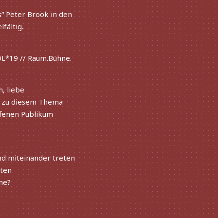
s“ Peter Brook in den
fältig.
*19 // Raum.Bühne.
DL
, liebe
e zu diesem Thema
ffe­nen Publikum
 mitein­an­der treten
­ten
ne?