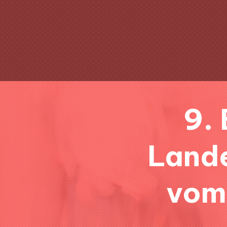
9.
Lande
vom 