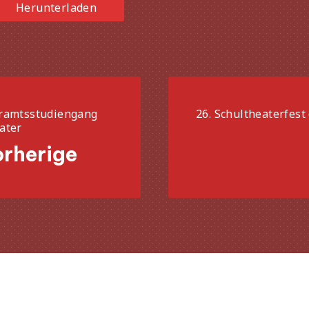
Herunterladen
ramtsstudiengang
26. Schultheaterfes
ater
rherige