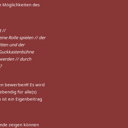
gen Möglichkeiten des
 //
ine Rolle spie­len // der
t­ten und der
r Guckkastenbühne
 werden // durch
?
n bewer­ben!!! Es wird
ben­dig für alle(s)
ist ein Eigenbeitrag
tände zeigen können