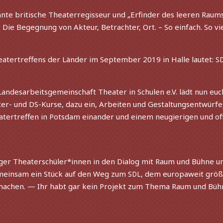
nnte briti­sche Theaterregisseur und „Erfinder des leeren Raum
Die Begegnung von Akteur, Betrachter, Ort. – So einfach. So viel
atertreffens der Länder im September 2019 in Halle lautet:
S
andesarbeitsgemeinschaft Theater in Schulen e.V. lädt nun euch
er- und DS-Kurse, dazu ein, Arbeiten und Gestaltungsentwürf
tertreffen in Potsdam einan­der und einem neugie­ri­gen und o
r Theaterschüler*innen in den Dialog mit Raum und Bühne und
mein­sam ein Stück auf den Weg zum
, dem euro­pa­weit größ
SDL
 machen. — Ihr habt gar kein Projekt zum Thema Raum und Büh