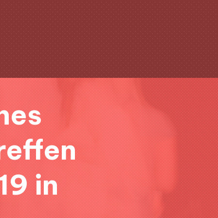
Clo
(Esc
hes
&
reffen
19 in