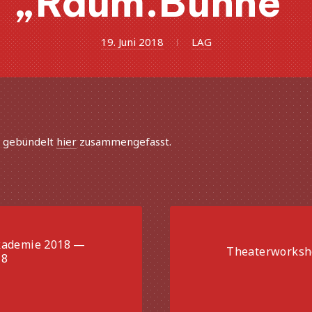
„Raum.Bühne“
19. Juni 2018
LAG
d gebün­delt
hier
zusammengefasst.
kademie 2018 —
Theaterworksh
18