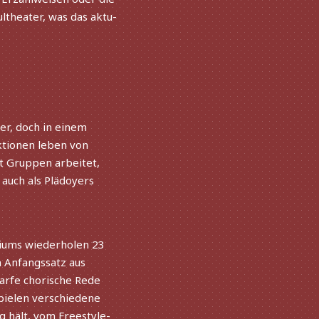
ltheater, was das aktu­
er, doch in einem
uktionen leben von
t Gruppen arbei­tet,
 auch als Plädoyers
ums wieder­ho­len 23
en Anfangssatz aus
arfe chori­sche Rede
ie­len verschie­dene
ug hält, vom Freestyle-