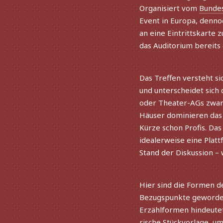
Organisiert vom
Bundes
Event in Europa, denno
an eine Eintrittskarte
das Auditorium bereits d
Das Treffen versteht sic
und unter­schei­det sic
oder Theater-AGs zwar in
Häuser domi­nie­ren das 
Kürze schon Profis. Das
idea­ler­weise eine Pla
Stand der Diskussion –
Hier sind die Formen d
Bezugspunkte gewor­den
Erzählformen hindeu­tet
ri­sche Stückvorlage, um