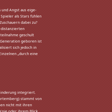
s und Angst aus eige­
 Spieler als Stars fühlen
Zuschauern dabei zu?
distan­zier­ten
Anteilnahme geschult
Generation gebo­ren ist
­siert sich jedoch in
 Einzelnen „durch eine
nderung inte­griert.
Würtemberg) stammt von
hen nicht mit ihren
Knie oder ihrem Blick