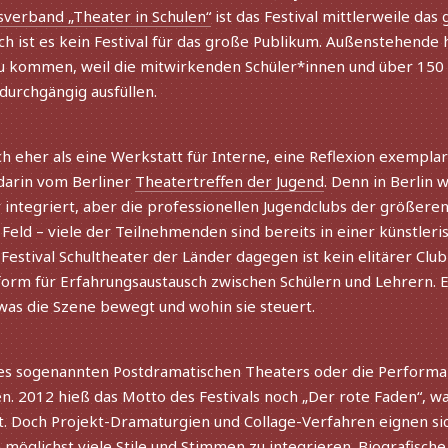
verband „Theater in Schulen“
ist das Festival mitt­ler­weile da
ch ist es kein Festival für das große Publikum. Außenstehende
 zu kommen, weil die mitwir­ken­den Schüler*innen und über 15
urch­gän­gig ausfüllen.
h eher als eine Werkstatt für Interne, eine Reflexion exem­pla­r
h darin vom Berliner
Theatertreffen der Jugend
. Denn in Berlin
te­griert, aber die profes­sio­nel­len Jugendclubs der größe­ren
Feld – viele der Teilnehmenden sind bereits in einer künst­le­ri
 Festival Schultheater der Länder dage­gen ist kein elitä­rer Cl
ttform für Erfahrungsaustausch zwischen Schülern und Lehrern. Es
 was die Szene bewegt und wohin sie steuert.
es soge­nann­ten Postdramatischen Theaters oder die Performa
. 2012 hieß das Motto des Festivals noch „Der rote Faden“, wa
. Doch Projekt-Dramaturgien und Collage-Verfahren eignen sich 
 möglichst viele Stile und Stimmen zu inte­grie­ren. Biografisch