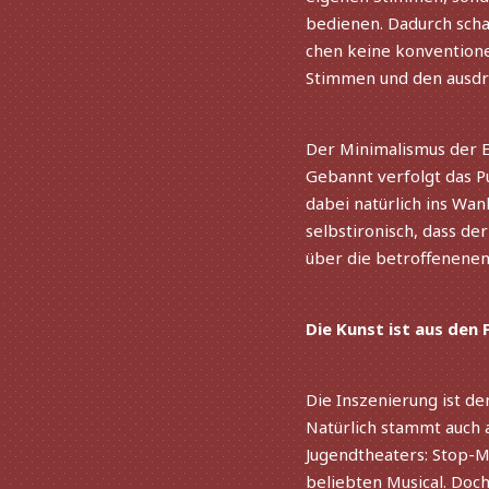
bedie­nen. Dadurch schaf
chen keine konven­tio­n
Stimmen und den ausdr
Der Minimalismus der Erz
Gebannt verfolgt das P
dabei natür­lich ins Wa
selbst­iro­nisch, dass d
über die betrof­fe­ne­ne
Die Kunst ist aus den
Die Inszenierung ist de
Natürlich stammt auch a
Jugendtheaters: Stop-M
belieb­ten Musical. Doch