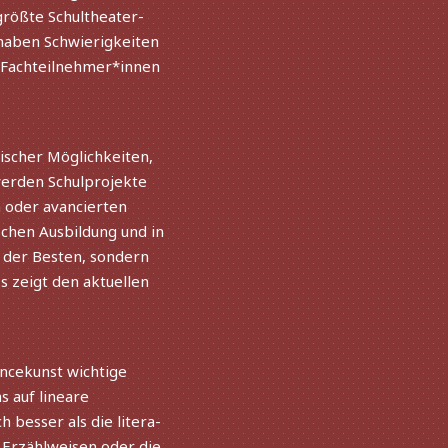
s größte Schultheater-
 haben Schwierigkeiten
0 Fachteilnehmer*innen
i­scher Möglichkeiten,
 werden Schulprojekte
 oder avan­cier­ten
­schen Ausbildung und in
ub der Besten, sondern
 zeigt den aktu­el­len
ncekunst wich­tige
s auf lineare
besser als die lite­ra­
e Erzählweisen oder die