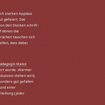
Näc
rch star­ken Applaus
t gefei­ert. Das
on den Stücken schrift­
uf denen die
rächen tauschen sich
tel­len, dass dabei
ädagogin Maike
hrt
wurde. ‚Warmer
skussion stehen wird,
n­ders gut gefal­len
und einer
rleihung (jeder