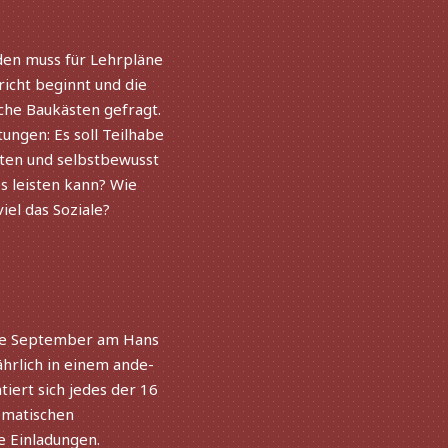
den muss für Lehrpläne
icht beginnt und die
che Baukästen gefragt.
ungen: Es soll Teilhabe
ten und selbst­be­wusst
es leis­ten kann? Wie
iel das Soziale?
de September am Hans
hr­lich in einem ande­
tiert sich jedes der 16
ma­ti­schen
e Einladungen.